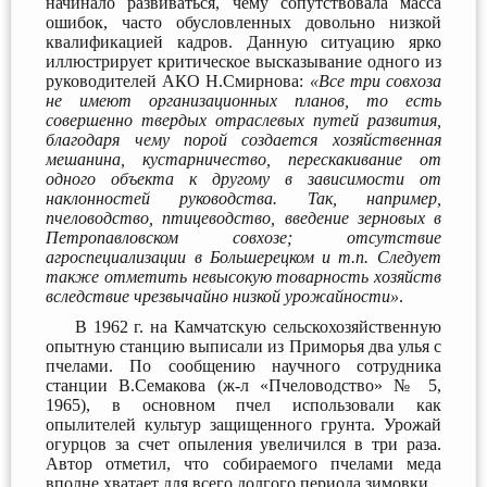
начинало развиваться, чему сопутствовала масса
ошибок, часто обусловленных довольно низкой
квалификацией кадров. Данную ситуацию ярко
иллюстрирует критическое высказывание одного из
руководителей АКО Н.Смирнова:
«Все три совхоза
не имеют организационных планов, то есть
совершенно твердых отраслевых путей развития,
благодаря чему порой создается хозяйственная
мешанина, кустарничество, перескакивание от
одного объекта к другому в зависимости от
наклонностей руководства. Так, например,
пчеловодство, птицеводство, введение зерновых в
Петропавловском совхозе; отсутствие
агроспециализации в Большерецком и т.п. Следует
также отметить невысокую товарность хозяйств
вследствие чрезвычайно низкой урожайности»
.
В 1962 г. на Камчатскую сельскохозяйственную
опытную станцию выписали из Приморья два улья с
пчелами. По сообщению научного сотрудника
станции В.Семакова (ж-л «Пчеловодство» № 5,
1965), в основном пчел использовали как
опылителей культур защищенного грунта. Урожай
огурцов за счет опыления увеличился в три раза.
Автор отметил, что собираемого пчелами меда
вполне хватает для всего долгого периода зимовки.