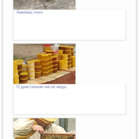
Амебиаз пчел
О диастазном числе меда…