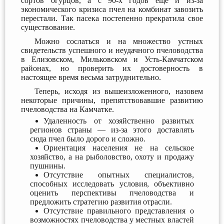
сортов огурцов, а с 90-х годов еще и из-за
экономического кризиса пчел на комбинат завозить
перестали. Так пасека постепенно прекратила свое
существование.
Можно сослаться и на множество устных
свидетельств успешного и неудачного пчеловодства
в Елизовском, Мильковском и Усть-Камчатском
районах, но проверить их достоверность в
настоящее время весьма затруднительно.
Теперь, исходя из вышеизложенного, назовем
некоторые причины, препятствовавшие развитию
пчеловодства на Камчатке.
Удаленность от хозяйственно развитых
регионов страны — из-за этого доставлять
сюда пчел было дорого и сложно.
Ориентация населения не на сельское
хозяйство, а на рыболовство, охоту и продажу
пушнины.
Отсутствие опытных специалистов,
способных исследовать условия, объективно
оценить перспективы пчеловодства и
предложить стратегию развития отрасли.
Отсутствие правильного представления о
возможностях пчеловодства у местных властей