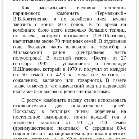
Как рассказывает пчеловод теплично-
парникового комбината «Термальный»
В.В.Ковтуненко, в их хозяйство пчел начали
завозить с конца 60-х годов. В то время на
комбинате было всего несколько больших теплиц,
но пасека, которую возглавляет И.Н.Шпаченко,
насчитывала около 70 пчелиных семей. В отдельные
годы бульшую часть вывозили на медосбор в
Мильковский район (центральная часть
полуострова). В местной газете «Вести» от 27
сентября 1995 г. упоминается о пчеловоде
И.Шпаченко, который в 1970 г. получил от каждой
из 50 семей по 42,3 кг меда (не указано, к
сожалению, валового или товарного). В газете
также отмечено, что камчатский мед на парижской
выставке был высоко оценен специалистами.
С ростом комбината пасеку стали использовать
исключительно для опылительных целей.
Поскольку в теплицах пчелы обречены на
постепенное вымирание, почти каждый год в
хозяйство завозили от 50 до 150 семей
(преимущественно пакетных). С середины 80-х
годов в связи с выращиванием партенокарпических