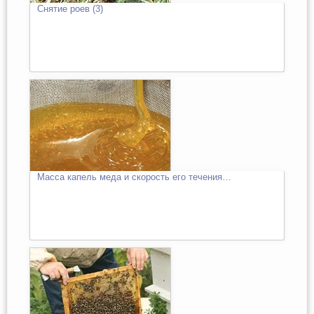
Снятие роев (3)
Масса капель меда и скорость его течения…