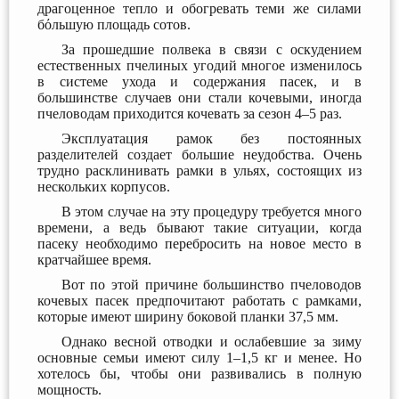
драгоценное тепло и обогревать теми же силами
бόльшую площадь сотов.
За прошедшие полвека в связи с оскудением
естественных пчелиных угодий многое изменилось
в системе ухода и содержания пасек, и в
большинстве случаев они стали кочевыми, иногда
пчеловодам приходится кочевать за сезон 4–5 раз.
Эксплуатация рамок без постоянных
разделителей создает большие неудобства. Очень
трудно расклинивать рамки в ульях, состоящих из
нескольких корпусов.
В этом случае на эту процедуру требуется много
времени, а ведь бывают такие ситуации, когда
пасеку необходимо перебросить на новое место в
кратчайшее время.
Вот по этой причине большинство пчеловодов
кочевых пасек предпочитают работать с рамками,
которые имеют ширину боковой планки 37,5 мм.
Однако весной отводки и ослабевшие за зиму
основные семьи имеют силу 1–1,5 кг и менее. Но
хотелось бы, чтобы они развивались в полную
мощность.