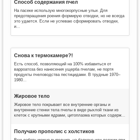
Способ содержания пчел
На пасеке использую многокорпусные ульи. Для
предотвращения роения формирую отводки, но не всегда
это удается. Если не успеваю сформировать отводки,
и...
Снова к термокамере?!
Есть способ, позволяющий на 100% избавиться от
варроатоза без нанесения ущерба пчелам, не портя
продукты пчеловодства пестицидами. В трудные 1970–
1980...
Жировое тело
Жировое тело покрывает все внутренние органы и
внутренние стенки тела пчелы в виде рыхлой ткани из
клеток с крупными ядрами, цитоплазма которых содерж...
Получаю прополис с холстиков
Всю работу можно выполнить на балконе или лоджии при