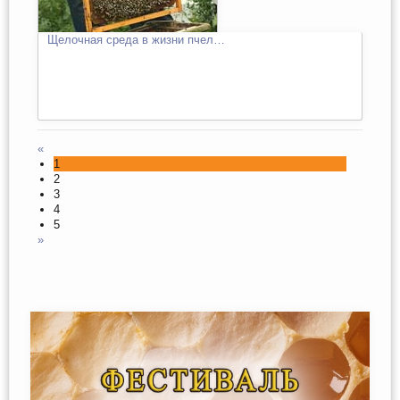
Щелочная среда в жизни пчел…
«
1
2
3
4
5
»