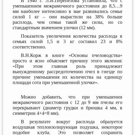
В 1940 г. Л.И.Перепелова установила, что с
уменьшением межрамочного расстояния до 8,5…9
мм наиболее интенсивно в мае развивались семьи
силой 1 кг – они вырастили на 38% больше
расплода, чем семьи такой же силы, но со
стандартным значением улочки (12 мм).
Показатель увеличения количества расплода в
семьях силой 1,5 и 3 кг составил 23 и 8%
соответственно.
В.Н.Корж в книге «Основы пчеловодства»
просто и ясно объясняет причину этого явления:
«При этом главная роль принадлежит
вынужденному рассредоточению пчел в гнезде по
причине уменьшения их количества на единицу
площади сота при уменьшенной улочке».
Можно добавить, что при уменьшении
межрамочного расстояния с 12 до 9 мм пчелы его
перекрывают (диаметр грудки и брюшка 4 мм, в
симметрии 4+4=8 мм).
В результате вокруг расплода образуется
воздушная теплоизолирующая подушка, некоторое
подобие клуба. Это позволяет сохранить