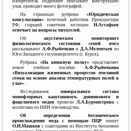
изобретатель подробнее описывает конструкцию
улья, приводит много фотографий.
На страницах рубрики
«Юридическая
консультация»
почетный работник Прокуратуры
РФ, старший советник юстиции
Н.Астафьев
отвечает на вопросы читателей
.
Об
акустическом мониторинге
физиологического состояния семей пчел
рассказывают
А.Ф.Рыбочкин
и
Д.А.Мелентьев
из
Юго-Западного госуниверситета (г. Курск).
Рубрика
«На книжную полку»
представляет
новое учебное пособие
А.Ф.Рыбочкина
«Визуализация жизненных процессов пчелиной
семьи на основе анализа температурных полей в
улье»
.
Исследования
минерального состава
монофлорных каштанового, донникового и
фацелиевого медов
провели
Л.А.Бурмистрова
с
коллегами из НИИ пчеловодства.
Об определении ботанического
происхождения меда с помощью ПЦР
пишут
О.И.Машков
с соавторами из Института биохимии