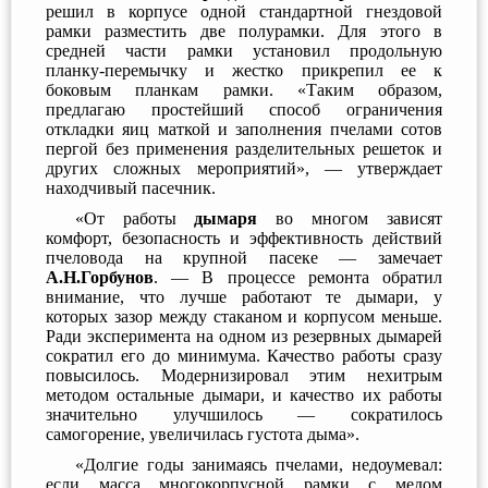
решил в корпусе одной стандартной гнездовой
рамки разместить две полурамки. Для этого в
средней части рамки установил продольную
планку-перемычку и жестко прикрепил ее к
боковым планкам рамки. «Таким образом,
предлагаю простейший способ ограничения
откладки яиц маткой и заполнения пчелами сотов
пергой без применения разделительных решеток и
других сложных мероприятий», — утверждает
находчивый пасечник.
«От работы
дымаря
во многом зависят
комфорт, безопасность и эффективность действий
пчеловода на крупной пасеке — замечает
А.Н.Горбунов
. — В процессе ремонта обратил
внимание, что лучше работают те дымари, у
которых зазор между стаканом и корпусом меньше.
Ради эксперимента на одном из резервных дымарей
сократил его до минимума. Качество работы сразу
повысилось. Модернизировал этим нехитрым
методом остальные дымари, и качество их работы
значительно улучшилось — сократилось
самогорение, увеличилась густота дыма».
«Долгие годы занимаясь пчелами, недоумевал:
если масса многокорпусной рамки с медом