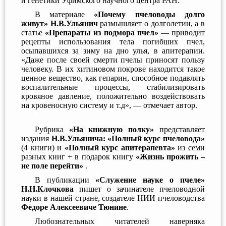
и генетики Уфимского научного центра РАН.
В материале
«Почему пчеловоды долго
живут» Н.В.Ульянич
размышляет о долголетии, а в
статье
«Препараты из подмора пчел»
— приводит
рецепты использования тела погибших пчел,
осыпавшихся за зиму на дно улья, в апитерапии.
«Даже после своей смерти пчелы приносят пользу
человеку. В их хитиновом покрове находится такое
ценное вещество, как гепарин, способное подавлять
воспалительные процессы, стабилизировать
кровяное давление, положительно воздействовать
на кровеносную систему и т.д», — отмечает автор.
Рубрика
«На книжную полку»
представляет
издания
Н.В.Ульянича: «Полный курс пчеловода»
(4 книги) и
«Полный курс апитерапевта»
из семи
разных книг + в подарок книгу
«Жизнь прожить –
не поле перейти»
.
В публикации
«Служение науке о пчеле»
Н.Н.Клочкова
пишет о зачинателе пчеловодной
науки в нашей стране, создателе НИИ пчеловодства
Федоре Алексеевиче Тюнине
.
Любознательных читателей наверняка