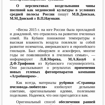
О перспективах возделывания чины
посевной как медоносной культуры в условиях
средней полосы России
пишут
М.В.Донская,
М.М.Донской
и
В.П.Наумкин
.
«Весна 2015 г. на юге России была прохладной
и дождливой, что отразилось на развитии пчелиных
семей. На Кубани понижение температуры и
высокая влажность воздуха повлекли за собой
развитие нозематоза, американского и европейского
гнильцов. Был обнаружен и аскосфероз, многие
годы не появлявшийся в пчелиных семьях», —
информируют
Л.Я.Морева, М.А.Козуб
и
Д.Ф.Трифонов
из Кубанского госуниверситета.
Они рассказывают о результатах
применения
новых гелевых фитопрепаратов компании
«Агробиопром»
.
Как всегда, материалы
рубрики «Страница
пчеловода-любителя»
изобилуют дельными
советами, оригинальными идеями, полезными
поделками. Надеемся, что они пригодятся и вам.
Оригинальный способ
обеспечения ранней