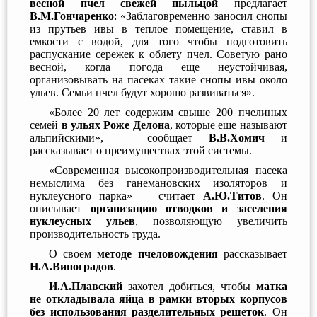
весной пчел свежей пыльцой
предлагает
В.М.Гончаренко
: «Заблаговременно заносил снопы
из прутьев ивы в теплое помещение, ставил в
емкости с водой, для того чтобы подготовить
распускание сережек к облету пчел. Советую рано
весной, когда погода еще неустойчивая,
организовывать на пасеках такие снопы ивы около
ульев. Семьи пчел будут хорошо развиваться».
«Более 20 лет содержим свыше 200 пчелиных
семей
в ульях Роже Делона
, которые еще называют
альпийскими», — сообщает
В.В.Хомич
и
рассказывает о преимуществах этой системы.
«Современная высокопроизводительная пасека
немыслима без ганемановских изоляторов и
нуклеусного парка» — считает
А.Ю.Титов
. Он
описывает
организацию отводков и заселения
нуклеусных ульев
, позволяющую увеличить
производительность труда.
О своем
методе пчеловождения
рассказывает
Н.А.Виноградов
.
И.А.Плавский
захотел добиться, чтобы
матка
не откладывала яйца в рамки вторых корпусов
без использования разделительных решеток
. Он