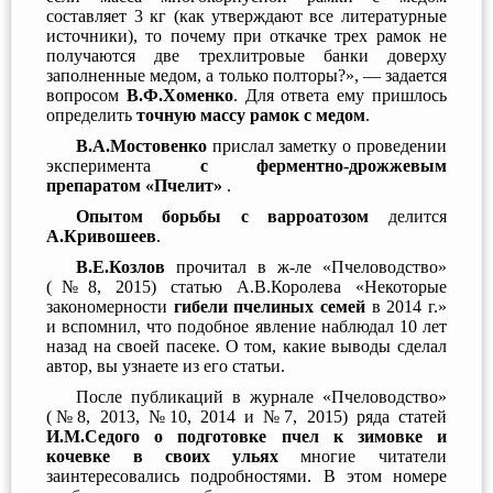
составляет 3 кг (как утверждают все литературные
источники), то почему при откачке трех рамок не
получаются две трехлитровые банки доверху
заполненные медом, а только полторы?», — задается
вопросом
В.Ф.Хоменко
. Для ответа ему пришлось
определить
точную массу рамок с медом
.
В.А.Мостовенко
прислал заметку о проведении
эксперимента
с ферментно-дрожжевым
препаратом «Пчелит»
.
Опытом борьбы с варроатозом
делится
А.Кривошеев
.
В.Е.Козлов
прочитал в ж-ле «Пчеловодство»
(№8, 2015) статью А.В.Королева «Некоторые
закономерности
гибели пчелиных семей
в 2014 г.»
и вспомнил, что подобное явление наблюдал 10 лет
назад на своей пасеке. О том, какие выводы сделал
автор, вы узнаете из его статьи.
После публикаций в журнале «Пчеловодство»
(№8, 2013, №10, 2014 и №7, 2015) ряда статей
И.М.Седого о подготовке пчел к зимовке и
кочевке в своих ульях
многие читатели
заинтересовались подробностями. В этом номере