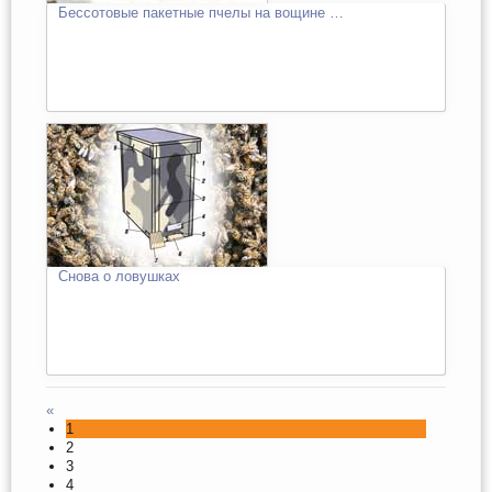
Бессотовые пaкетные пчелы на вощине …
Снова о ловушках
«
1
2
3
4