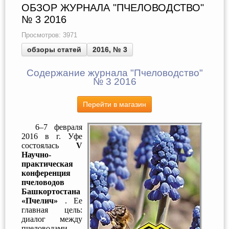
ОБЗОР ЖУРНАЛА "ПЧЕЛОВОДСТВО"
№ 3 2016
Просмотров: 3971
обзоры статей
2016, № 3
Содержание журнала "Пчеловодство"
№ 3 2016
Перейти в магазин
6–7 февраля
2016 в г. Уфе
состоялась
V
Научно-
практическая
конференция
пчеловодов
Башкортостана
«Пчелич»
. Ее
главная цель:
диалог между
пчеловодами-