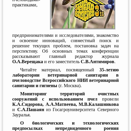
практиками,
предпринимателями и исследователями, знакомство
и освоение инноваций, совместный поиск и
решение текущих проблем, постановка задач на
перспективу. Об основных темах конференции
рассказывают главный редактор журнала
О.А.Верещака
и его заместитель
С.В.Антимиров
.
Читайте материал, посвященный
35-летию
лаборатории ветеринарной санитарии в
пчеловодстве Всероссийского НИИ ветеринарной
санитарии и гигиены
(г. Москва).
Мониторинг территорий очистных
сооружений с использованием пчел
провели
К.А.Сидорова, А.А.Матвеева, М.В.Калашникова
и
С.А.Пашаян
из Госагроуниверситета Северного
Зауралья.
О биологических и технологических
предпосылках непредвиденного роения