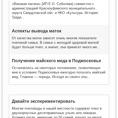
«Вековая пасека» (ИП Е.О. Соболева) совместно с
администрацией Красноуфимского муниципального
округа Свердловской обл. и НКО «Культура. История.
Тради...
Аспекты вывода маток
От качества матки зависят очень многие показатели
пчелиной семьи. В семье с молодой здоровой маткой
будет больше пчел, а значит, она принесет много ме...
Получение майского меда в Подмосковье
Остановлюсь на некоторых положениях, позволяющих
мне в условиях Подмосковья ежегодно получать майский
мед. Главное — порода. Исходя из своего опы...
Давайте экспериментировать
Многие пчеловоды в нашей местности содержат пчел в
двухкорпусных десятирамочных ульях или лежаках.
Хозяева пасек, имеющие до 50 семей, кочуют на медос...