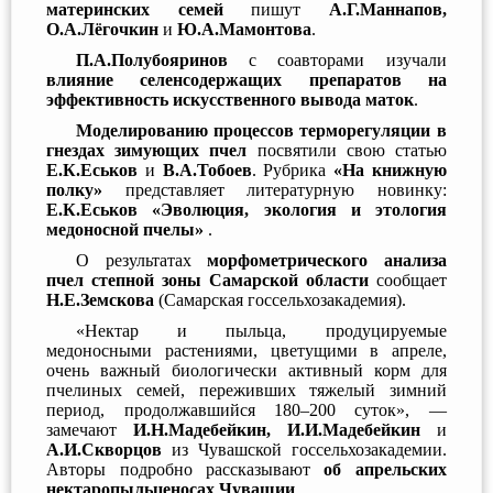
материнских семей
пишут
А.Г.Маннапов,
О.А.Лёгочкин
и
Ю.А.Мамонтова
.
П.А.Полубояринов
с соавторами изучали
влияние селенсодержащих препаратов на
эффективность искусственного вывода маток
.
Моделированию процессов терморегуляции в
гнездах зимующих пчел
посвятили свою статью
Е.К.Еськов
и
В.А.Тобоев
. Рубрика
«На книжную
полку»
представляет литературную новинку:
Е.К.Еськов «Эволюция, экология и этология
медоносной пчелы»
.
О результатах
морфометрического анализа
пчел степной зоны Самарской области
сообщает
Н.Е.Земскова
(Самарская госсельхозакадемия).
«Нектар и пыльца, продуцируемые
медоносными растениями, цветущими в апреле,
очень важный биологически активный корм для
пчелиных семей, переживших тяжелый зимний
период, продолжавшийся 180–200 суток», —
замечают
И.Н.Мадебейкин, И.И.Мадебейкин
и
А.И.Скворцов
из Чувашской госсельхозакадемии.
Авторы подробно рассказывают
об апрельских
нектаропыльценосах Чувашии
.