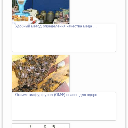
Удобный метод определения качества меда …
Оксиметилфурфурол (ОМФ) опасен для здоро…